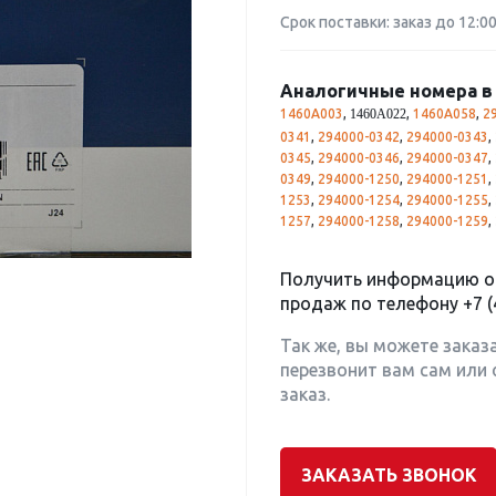
Срок поставки: заказ до 12:0
Аналогичные номера в 
1460A003
,
,
1460A058
,
2
1460A022
0341
,
294000-0342
,
294000-0343
,
0345
,
294000-0346
,
294000-0347
,
0349
,
294000-1250
,
294000-1251
,
1253
,
294000-1254
,
294000-1255
,
1257
,
294000-1258
,
294000-1259
,
Получить информацию о 
продаж по телефону
+7 (
Так же, вы можете заказ
перезвонит вам сам или 
заказ.
ЗАКАЗАТЬ ЗВОНОК