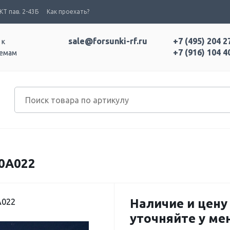
Т пав. 2-43Б
Как проехать?
sale@forsunki-rf.ru
+7 (495) 204 2
 к
+7 (916) 104 4
темам
0A022
Наличие и цену
A022
уточняйте у м