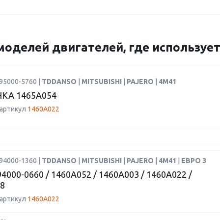
моделей двигателей, где использует
95000-5760 |
TDDANSO
|
MITSUBISHI
|
PAJERO
|
4M41
КА 1465A054
 артикул
1460A022
94000-1360 |
TDDANSO
|
MITSUBISHI
|
PAJERO
|
4M41
|
ЕВРО 3
4000-0660 / 1460A052 / 1460A003 / 1460A022 /
8
 артикул
1460A022