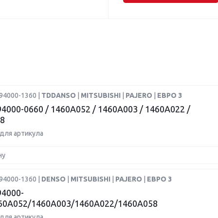
94000-1360 |
TDDANSO
|
MITSUBISHI
|
PAJERO
|
ЕВРО 3
4000-0660 / 1460A052 / 1460A003 / 1460A022 /
8
для артикула
ну
94000-1360 |
DENSO
|
MITSUBISHI
|
PAJERO
|
ЕВРО 3
4000-
60A052/1460A003/1460A022/1460A058
для артикула