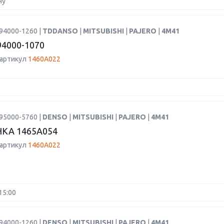
ну
94000-1260 |
TDDANSO
|
MITSUBISHI
|
PAJERO
|
4M41
4000-1070
 артикул
1460A022
95000-5760 |
DENSO
|
MITSUBISHI
|
PAJERO
|
4M41
КА 1465A054
 артикул
1460A022
15:00
94000-1260 |
DENSO
|
MITSUBISHI
|
PAJERO
|
4M41