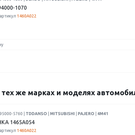
4000-1070
 артикул
1460A022
ну
а тех же марках и моделях автомоб
95000-5760 |
TDDANSO
|
MITSUBISHI
|
PAJERO
|
4M41
КА 1465A054
 артикул
1460A022