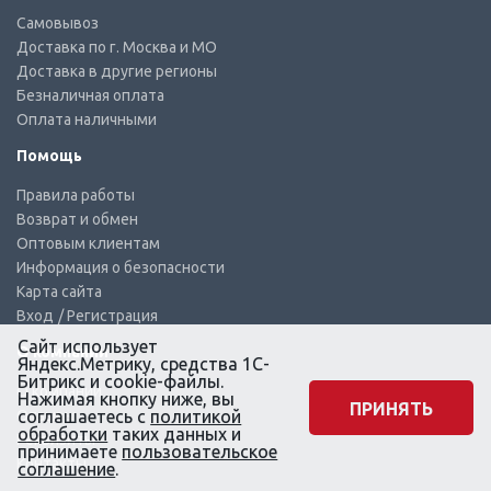
Самовывоз
Доставка по г. Москва и МО
Доставка в другие регионы
Безналичная оплата
Оплата наличными
Помощь
Правила работы
Возврат и обмен
Оптовым клиентам
Информация о безопасности
Карта сайта
Вход
/ Регистрация
Сайт использует
О компании
Яндекс.Метрику, средства 1С-
Битрикс и cookie-файлы.
О компании
Нажимая кнопку ниже, вы
ПРИНЯТЬ
Отзывы
соглашаетесь с
политикой
обработки
таких данных и
Реквизиты
принимаете
пользовательское
Контакты
соглашение
.