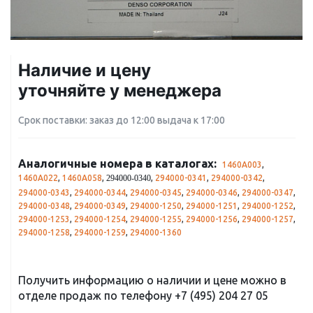
Наличие и цену
уточняйте у менеджера
Срок поставки: заказ до 12:00 выдача к 17:00
Аналогичные номера в каталогах:
1460A003
,
1460A022
,
1460A058
,
,
294000-0341
,
294000-0342
,
294000-0340
294000-0343
,
294000-0344
,
294000-0345
,
294000-0346
,
294000-0347
,
294000-0348
,
294000-0349
,
294000-1250
,
294000-1251
,
294000-1252
,
294000-1253
,
294000-1254
,
294000-1255
,
294000-1256
,
294000-1257
,
294000-1258
,
294000-1259
,
294000-1360
Получить информацию о наличии и цене можно в
отделе продаж по телефону
+7 (495) 204 27 05