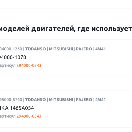
моделей двигателей, где использует
94000-1260 |
TDDANSO
|
MITSUBISHI
|
PAJERO
|
4M41
4000-1070
 артикул
294000-0343
95000-5760 |
TDDANSO
|
MITSUBISHI
|
PAJERO
|
4M41
КА 1465A054
 артикул
294000-0343