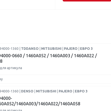
94000-1360 |
TDDANSO
|
MITSUBISHI
|
PAJERO
|
ЕВРО 3
4000-0660 / 1460A052 / 1460A003 / 1460A022 /
8
для артикула
ну
94000-1360 |
DENSO
|
MITSUBISHI
|
PAJERO
|
ЕВРО 3
4000-
60A052/1460A003/1460A022/1460A058
для артикула