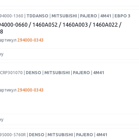
94000-1360 |
TDDANSO
|
MITSUBISHI
|
PAJERO
|
4M41
|
ЕВРО 3
4000-0660 / 1460A052 / 1460A003 / 1460A022 /
8
 артикул
294000-0343
ну
DCRP301070 |
DENSO
|
MITSUBISHI
|
PAJERO
|
4M41
 артикул
294000-0343
ну
95000-5760R |
DENSO
|
MITSUBISHI
|
PAJERO
|
4M41