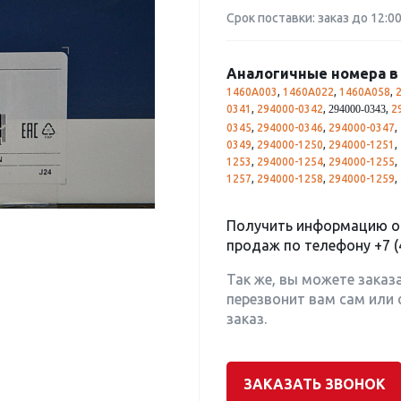
Срок поставки: заказ до 12:0
Аналогичные номера в 
1460A003
,
1460A022
,
1460A058
,
0341
,
294000-0342
,
,
2
294000-0343
0345
,
294000-0346
,
294000-0347
,
0349
,
294000-1250
,
294000-1251
,
1253
,
294000-1254
,
294000-1255
,
1257
,
294000-1258
,
294000-1259
,
Получить информацию о 
продаж по телефону
+7 (
Так же, вы можете заказ
перезвонит вам сам или 
заказ.
ЗАКАЗАТЬ ЗВОНОК