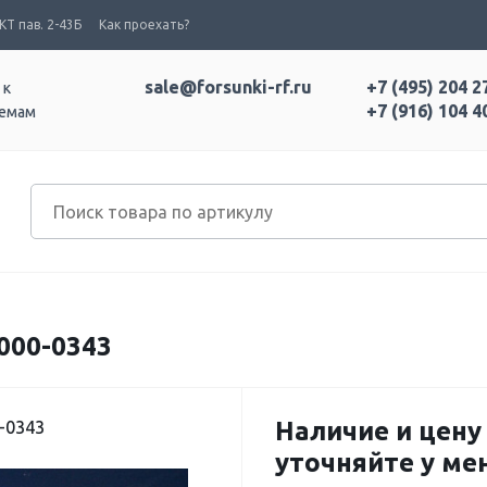
Т пав. 2-43Б
Как проехать?
sale@forsunki-rf.ru
+7 (495) 204 2
 к
+7 (916) 104 4
темам
000-0343
Наличие и цену
-0343
уточняйте у м