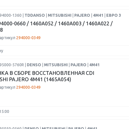
94000-1360 |
TDDANSO
|
MITSUBISHI
|
PAJERO
|
4M41
|
ЕВРО 3
4000-0660 / 1460A052 / 1460A003 / 1460A022 /
8
 артикул
294000-0349
ну
95000-5760R |
DENSO
|
MITSUBISHI
|
PAJERO
|
4M41
КА В СБОРЕ ВОССТАНОВЛЕННАЯ CDI
SHI PAJERO 4M41 (1465A054)
 артикул
294000-0349
15:00
95050-0560 |
DENSO
|
MITSUBISHI
|
PAJERO
|
4M41