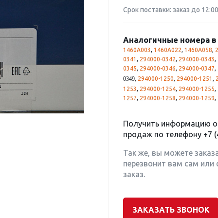
Срок поставки: заказ до 12:0
Аналогичные номера в 
1460A003
,
1460A022
,
1460A058
,
0341
,
294000-0342
,
294000-0343
,
0345
,
294000-0346
,
294000-0347
,
,
294000-1250
,
294000-1251
,
0349
1253
,
294000-1254
,
294000-1255
,
1257
,
294000-1258
,
294000-1259
,
Получить информацию о 
продаж по телефону
+7 (
Так же, вы можете заказ
перезвонит вам сам или 
заказ.
ЗАКАЗАТЬ ЗВОНОК