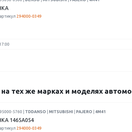
НКА
 артикул
294000-0349
17:00
9 на тех же марках и моделях автом
95000-5760 |
TDDANSO
|
MITSUBISHI
|
PAJERO
|
4M41
КА 1465A054
 артикул
294000-0349