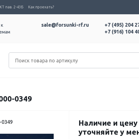
Т пав. 2-43Б
Как проехать?
sale@forsunki-rf.ru
+7 (495) 204 2
 к
+7 (916) 104 4
темам
000-0349
Наличие и цену
-0349
уточняйте у м