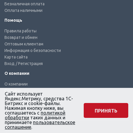
Безналичная оплата
Оплата наличными
Помощь
Правила работы
Возврат и обмен
Оптовым клиентам
Информация о безопасности
Карта сайта
Вход
/ Регистрация
О компании
О компании
Отзывы
Сайт использует
Реквизиты
Яндекс.Метрику, средства 1С-
Битрикс и cookie-файлы.
Контакты
Нажимая кнопку ниже, вы
ПРИНЯТЬ
соглашаетесь с
политикой
обработки
таких данных и
принимаете
пользовательское
соглашение
.