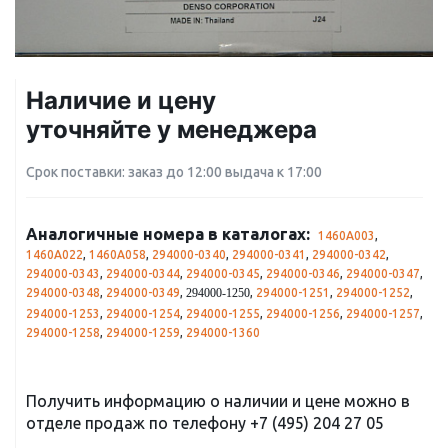
Наличие и цену
уточняйте у менеджера
Срок поставки: заказ до 12:00 выдача к 17:00
Аналогичные номера в каталогах:
1460A003
,
1460A022
,
1460A058
,
294000-0340
,
294000-0341
,
294000-0342
,
294000-0343
,
294000-0344
,
294000-0345
,
294000-0346
,
294000-0347
,
294000-0348
,
294000-0349
,
,
294000-1251
,
294000-1252
,
294000-1250
294000-1253
,
294000-1254
,
294000-1255
,
294000-1256
,
294000-1257
,
294000-1258
,
294000-1259
,
294000-1360
Получить информацию о наличии и цене можно в
отделе продаж по телефону
+7 (495) 204 27 05