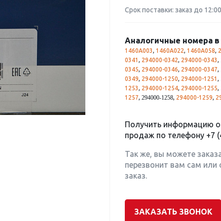
Срок поставки: заказ до 12:0
Аналогичные номера в 
1460A003
,
1460A022
,
1460A058
,
0341
,
294000-0342
,
294000-0343
,
0345
,
294000-0346
,
294000-0347
,
0349
,
294000-1250
,
294000-1251
,
1253
,
294000-1254
,
294000-1255
,
1257
,
,
294000-1259
,
2
294000-1258
Получить информацию о 
продаж по телефону
+7 (
Так же, вы можете заказ
перезвонит вам сам или 
заказ.
ЗАКАЗАТЬ ЗВОНОК