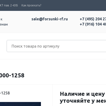
Т пав. 2-43Б
Как проехать?
sale@forsunki-rf.ru
+7 (495) 204 2
 к
+7 (916) 104 4
темам
000-1258
Наличие и цену
-1258
уточняйте у м