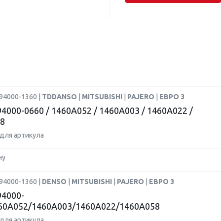
94000-1360 |
TDDANSO
|
MITSUBISHI
|
PAJERO
|
ЕВРО 3
4000-0660 / 1460A052 / 1460A003 / 1460A022 /
8
для артикула
ну
94000-1360 |
DENSO
|
MITSUBISHI
|
PAJERO
|
ЕВРО 3
4000-
60A052/1460A003/1460A022/1460A058
для артикула