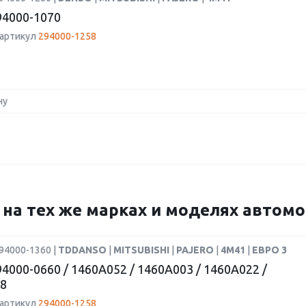
4000-1070
 артикул
294000-1258
ну
8 на тех же марках и моделях автом
94000-1360 |
TDDANSO
|
MITSUBISHI
|
PAJERO
|
4M41
|
ЕВРО 3
4000-0660 / 1460A052 / 1460A003 / 1460A022 /
8
 артикул
294000-1258