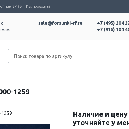
Т пав. 2-43Б
Как проехать?
sale@forsunki-rf.ru
+7 (495) 204 2
 к
+7 (916) 104 4
темам
000-1259
Наличие и цену
-1259
уточняйте у м