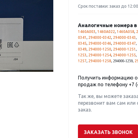
Срок поставки: заказ до 12:0
Аналогичные номера в 
1460A003
,
1460A022
,
1460A058
,
0341
,
294000-0342
,
294000-0343
,
0345
,
294000-0346
,
294000-0347
,
0349
,
294000-1250
,
294000-1251
,
1253
,
294000-1254
,
294000-1255
,
1257
,
294000-1258
,
,
2
294000-1259
Получить информацию о 
продаж по телефону
+7 (
Так же, вы можете заказ
перезвонит вам сам или 
заказ.
ЗАКАЗАТЬ ЗВОНОК