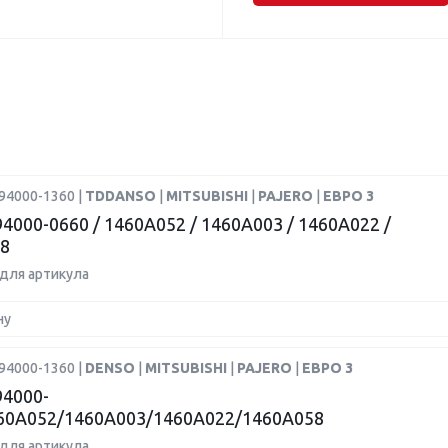
94000-1360 |
TDDANSO
|
MITSUBISHI
|
PAJERO
|
ЕВРО 3
4000-0660 / 1460A052 / 1460A003 / 1460A022 /
8
для артикула
ну
94000-1360 |
DENSO
|
MITSUBISHI
|
PAJERO
|
ЕВРО 3
4000-
60A052/1460A003/1460A022/1460A058
для артикула