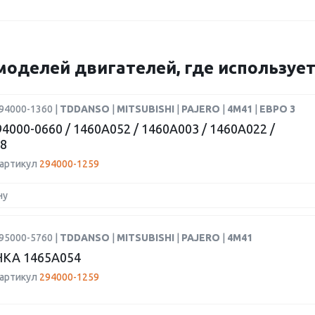
моделей двигателей, где использует
94000-1360 |
TDDANSO
|
MITSUBISHI
|
PAJERO
|
4M41
|
ЕВРО 3
4000-0660 / 1460A052 / 1460A003 / 1460A022 /
8
 артикул
294000-1259
ну
95000-5760 |
TDDANSO
|
MITSUBISHI
|
PAJERO
|
4M41
КА 1465A054
 артикул
294000-1259