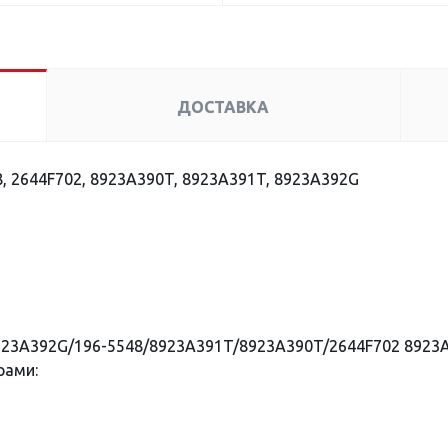
ДОСТАВКА
, 2644F702, 8923A390T, 8923A391T, 8923A392G
923A392G/196-5548/8923A391T/8923A390T/2644F702 8923
рами: