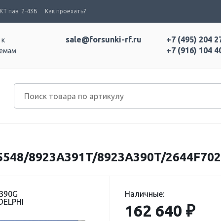
Т пав. 2-43Б
Как проехать?
sale@forsunki-rf.ru
+7 (495) 204 2
 к
+7 (916) 104 4
темам
5548/8923A391T/8923A390T/2644F702
A390G
Наличные:
DELPHI
162 640 ₽