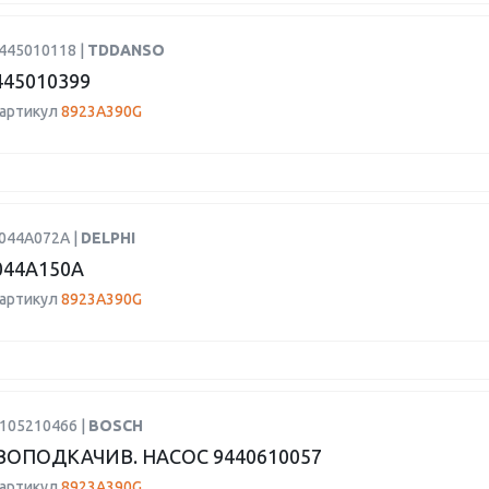
0445010118 |
TDDANSO
445010399
 артикул
8923A390G
9044A072A |
DELPHI
044A150A
 артикул
8923A390G
H105210466 |
BOSCH
ОПОДКАЧИВ. НАСОС 9440610057
 артикул
8923A390G