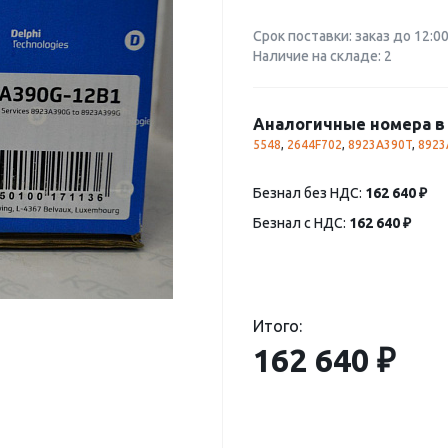
Срок поставки: заказ до 12:0
Наличие на складе: 2
Аналогичные номера в 
5548
,
2644F702
,
8923A390T
,
8923
Безнал без НДС:
162 640 ₽
Безнал с НДС:
162 640 ₽
Итого:
162 640 ₽