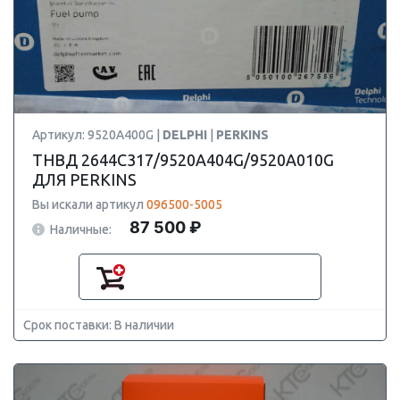
Артикул: 9520A400G |
DELPHI
|
PERKINS
ТНВД 2644C317/9520A404G/9520A010G
ДЛЯ PERKINS
Вы искали артикул
096500-5005
87 500 ₽
Наличные:
Срок поставки: В наличии