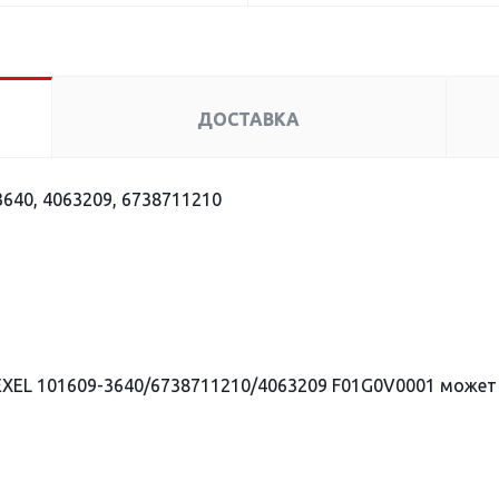
ДОСТАВКА
640, 4063209, 6738711210
XEL 101609-3640/6738711210/4063209 F01G0V0001 может