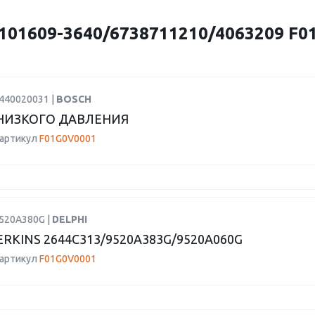
01609-3640/6738711210/4063209 F
0440020031 |
BOSCH
НИЗКОГО ДАВЛЕНИЯ
 артикул
F01G0V0001
9520A380G |
DELPHI
RKINS 2644C313/9520A383G/9520A060G
 артикул
F01G0V0001