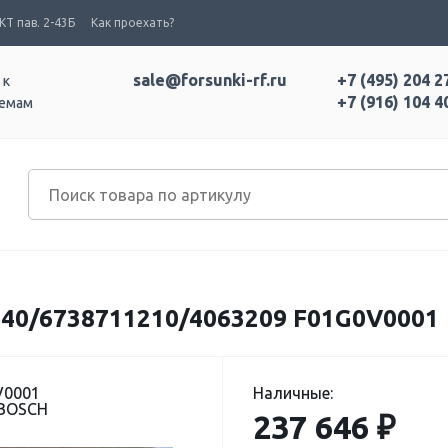
Т пав. 2-43Б
Как проехать?
sale@forsunki-rf.ru
+7 (495) 204 2
 к
+7 (916) 104 4
темам
40/6738711210/4063209 F01G0V0001
V0001
Наличные:
 BOSCH
237 646 ₽