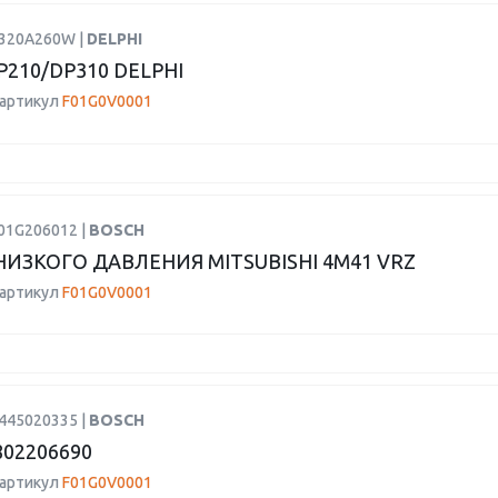
9320A260W |
DELPHI
P210/DP310 DELPHI
 артикул
F01G0V0001
F01G206012 |
BOSCH
НИЗКОГО ДАВЛЕНИЯ MITSUBISHI 4M41 VRZ
 артикул
F01G0V0001
0445020335 |
BOSCH
802206690
 артикул
F01G0V0001