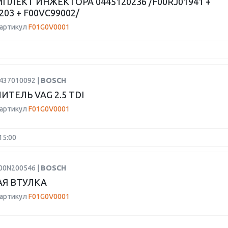
ПЛЕКТ ИНЖЕКТОРА 0445120236 /F00RJ01941 +
203 + F00VC99002/
 артикул
F01G0V0001
2437010092 |
BOSCH
ИТЕЛЬ VAG 2.5 TDI
 артикул
F01G0V0001
15:00
F00N200546 |
BOSCH
Я ВТУЛКА
 артикул
F01G0V0001