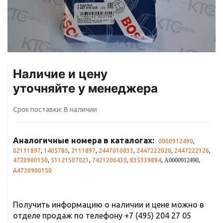
Наличие и цену
уточняйте у менеджера
Срок поставки: В наличии
Аналогичные номера в каталогах:
0000912490
,
02111897
,
1405785
,
2111897
,
2447010033
,
2447222020
,
2447222126
,
4720900150
,
51121507021
,
7421206430
,
835339884
,
,
A0000912490
A4720900150
Получить информацию о наличии и цене можно в
отделе продаж по телефону
+7 (495) 204 27 05