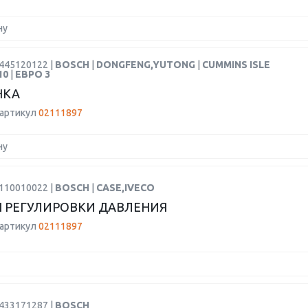
ну
0445120122 |
BOSCH
|
DONGFENG,YUTONG
|
CUMMINS ISLE
10
|
ЕВРО 3
НКА
 артикул
02111897
ну
1110010022 |
BOSCH
|
CASE,IVECO
 РЕГУЛИРОВКИ ДАВЛЕНИЯ
 артикул
02111897
0433171287 |
BOSCH