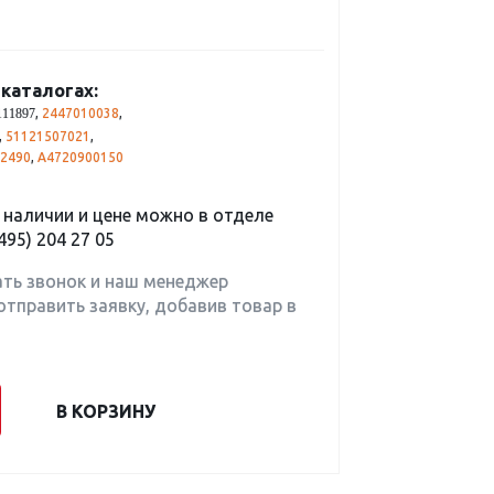
каталогах:
,
2447010038
,
111897
,
51121507021
,
2490
,
A4720900150
наличии и цене можно в отделе
495) 204 27 05
ать звонок и наш менеджер
отправить заявку, добавив товар в
В КОРЗИНУ