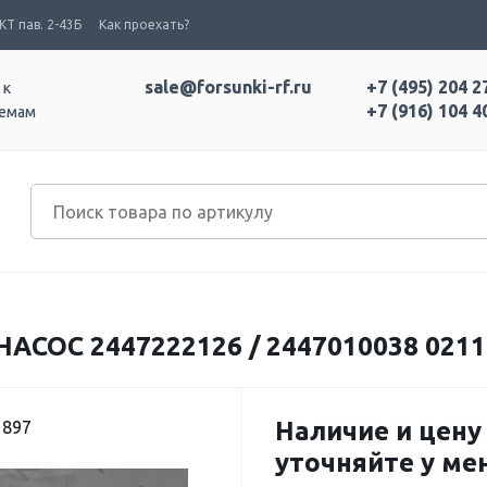
Т пав. 2-43Б
Как проехать?
sale@forsunki-rf.ru
+7 (495) 204 2
 к
+7 (916) 104 4
темам
ОС 2447222126 / 2447010038 0211
Наличие и цену
1897
уточняйте у м