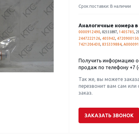
Срок поставки: В наличии
Аналогичные номера в 
0000912490
,
,
1405785
,
02111897
2
2447222126
,
405942
,
4720900150
7421206430
,
835339884
,
A000091
Получить информацию о 
продаж по телефону
+7 (
Так же, вы можете заказ
перезвонит вам сам или 
заказ.
ЗАКАЗАТЬ ЗВОНОК