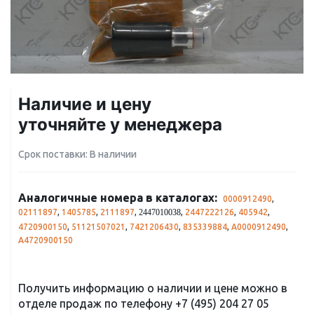
Наличие и цену
уточняйте у менеджера
Срок поставки: В наличии
Аналогичные номера в каталогах:
0000912490
,
02111897
,
1405785
,
2111897
,
,
2447222126
,
405942
,
2447010038
4720900150
,
51121507021
,
7421206430
,
835339884
,
A0000912490
,
A4720900150
Получить информацию о наличии и цене можно в
отделе продаж по телефону
+7 (495) 204 27 05