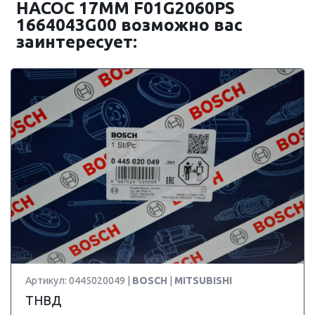
НАСОС 17MM F01G2060PS
1664043G00 возможно вас
заинтересует:
Артикул: 0445020049 |
BOSCH
|
MITSUBISHI
ТНВД