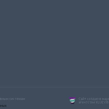
ивным системам
Сайт создан в ма
агентстве KLUEV.B
нных