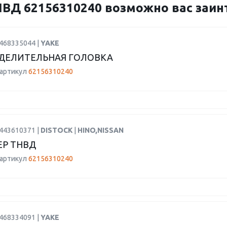
Д 62156310240 возможно вас заинт
2468335044 |
YAKE
ДЕЛИТЕЛЬНАЯ ГОЛОВКА
 артикул
62156310240
9443610371 |
DISTOCK
|
HINO,NISSAN
Р ТНВД
 артикул
62156310240
2468334091 |
YAKE