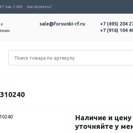
Т пав. 2-43Б
Как проехать?
sale@forsunki-rf.ru
+7 (495) 204 2
 к
+7 (916) 104 4
темам
310240
Наличие и цену
10240
уточняйте у м