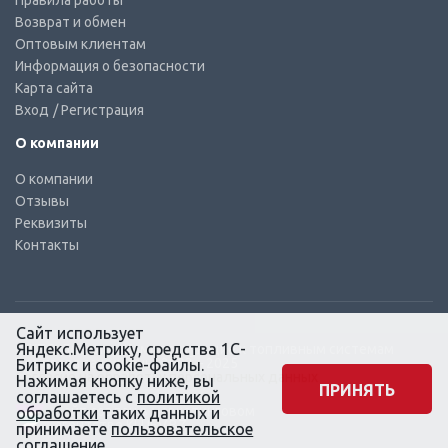
Правила работы
Возврат и обмен
Оптовым клиентам
Информация о безопасности
Карта сайта
Вход
/ Регистрация
О компании
О компании
Отзывы
Реквизиты
Контакты
Сайт использует
Яндекс.Метрику, средства 1С-
© КТС-Дизель – Комплектующие к топливным системам
Все права защищены, 2003 – 2025
Битрикс и cookie-файлы.
Согласие на обработку персональных данных
Нажимая кнопку ниже, вы
ПРИНЯТЬ
соглашаетесь с
политикой
Сайт создан в маркетинговом
обработки
таких данных и
агентстве KLUEV.BZ
принимаете
пользовательское
соглашение
.