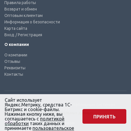
Правила работы
Возврат и обмен
Оптовым клиентам
Информация о безопасности
Карта сайта
Вход
/ Регистрация
О компании
О компании
Отзывы
Реквизиты
Контакты
Сайт использует
Яндекс.Метрику, средства 1С-
© КТС-Дизель – Комплектующие к топливным системам
Все права защищены, 2003 – 2025
Битрикс и cookie-файлы.
Согласие на обработку персональных данных
Нажимая кнопку ниже, вы
ПРИНЯТЬ
соглашаетесь с
политикой
Сайт создан в маркетинговом
обработки
таких данных и
агентстве KLUEV.BZ
принимаете
пользовательское