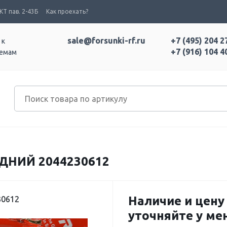
Т пав. 2-43Б
Как проехать?
sale@forsunki-rf.ru
+7 (495) 204 2
 к
+7 (916) 104 4
темам
ДНИЙ 2044230612
Наличие и цену
30612
уточняйте у м