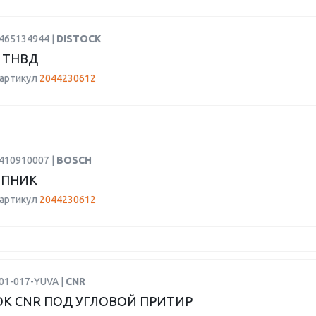
1465134944 |
DISTOCK
 ТНВД
 артикул
2044230612
1410910007 |
BOSCH
ПНИК
 артикул
2044230612
01-017-YUVA |
CNR
К CNR ПОД УГЛОВОЙ ПРИТИР