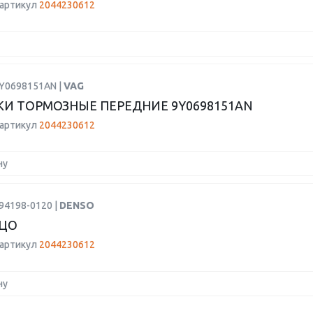
 артикул
2044230612
9Y0698151AN |
VAG
И ТОРМОЗНЫЕ ПЕРЕДНИЕ 9Y0698151AN
 артикул
2044230612
ну
94198-0120 |
DENSO
ЬЦО
 артикул
2044230612
ну