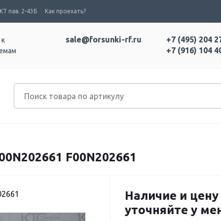
Т пав. 2-43Б
Как проехать?
sale@forsunki-rf.ru
+7 (495) 204 2
 к
+7 (916) 104 4
темам
0N202661 F00N202661
Наличие и цену
02661
уточняйте у м