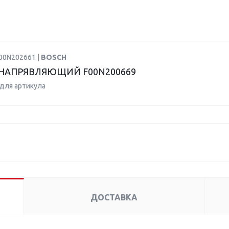
F00N202661 |
BOSCH
НАПРЯВЛЯЮЩИЙ F00N200669
для артикула
ДОСТАВКА