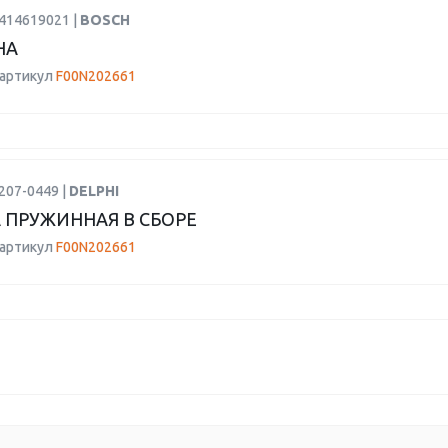
2414619021 |
BOSCH
НА
 артикул
F00N202661
207-0449 |
DELPHI
 ПРУЖИННАЯ В СБОРЕ
 артикул
F00N202661