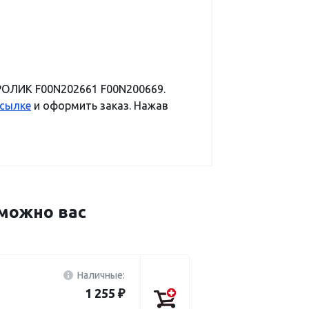
РОЛИК F00N202661 F00N200669.
ссылке
и оформить заказ. Нажав
можно вас
Наличные:
1 255 ₽