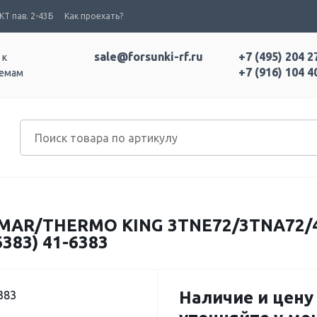
Т пав. 2-43Б
Как проехать?
sale@forsunki-rf.ru
+7 (495) 204 2
 к
+7 (916) 104 4
темам
AR/THERMO KING 3TNE72/3TNA72/4
6383) 41-6383
Наличие и цену
383