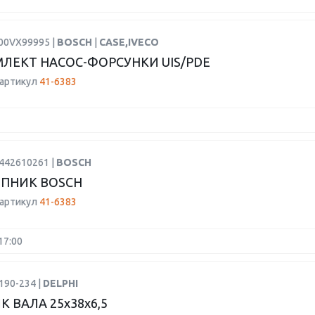
F00VX99995 |
BOSCH
|
CASE,IVECO
ЛЕКТ НАСОС-ФОРСУНКИ UIS/PDE
 артикул
41-6383
9442610261 |
BOSCH
ПНИК BOSCH
 артикул
41-6383
17:00
190-234 |
DELPHI
 ВАЛА 25х38х6,5