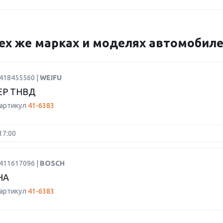
 тех же марках и моделях автомобил
2418455560 |
WEIFU
Р ТНВД
 артикул
41-6383
17:00
9411617096 |
BOSCH
НА
 артикул
41-6383