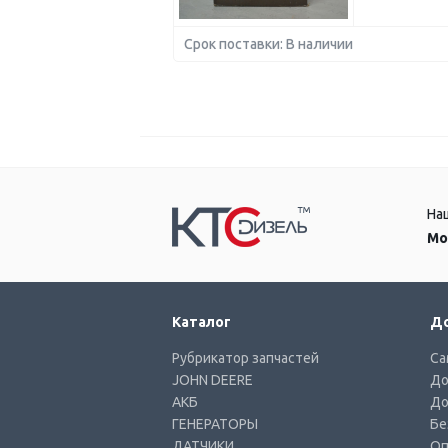
Срок поставки: В наличии
На
Мо
Каталог
До
Рубрикатор запчастей
Са
JOHN DEERE
До
АКБ
До
ГЕНЕРАТОРЫ
Бе
ДАТЧИКИ
Оп