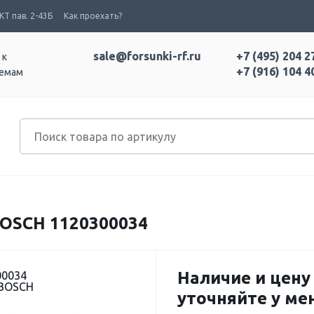
Т пав. 2-43Б
Как проехать?
sale@forsunki-rf.ru
+7 (495) 204 2
 к
+7 (916) 104 4
темам
OSCH 1120300034
Наличие и цену
00034
 BOSCH
уточняйте у м