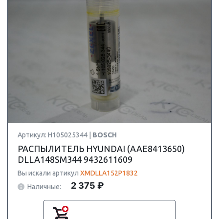
Артикул: H105025344 |
BOSCH
РАСПЫЛИТЕЛЬ HYUNDAI (AAE8413650)
DLLA148SM344 9432611609
Вы искали артикул
XMDLLA152P1832
2 375 ₽
Наличные: