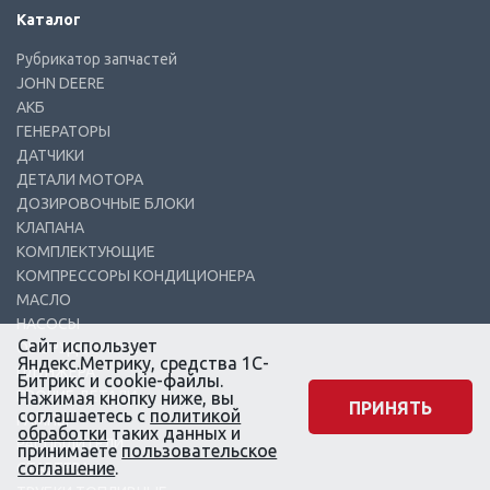
Каталог
Рубрикатор запчастей
JOHN DEERE
АКБ
ГЕНЕРАТОРЫ
ДАТЧИКИ
ДЕТАЛИ МОТОРА
ДОЗИРОВОЧНЫЕ БЛОКИ
КЛАПАНА
КОМПЛЕКТУЮЩИЕ
КОМПРЕССОРЫ КОНДИЦИОНЕРА
МАСЛО
НАСОСЫ
Сайт использует
ОБОРУДОВАНИЕ
Яндекс.Метрику, средства 1С-
ПЛУНЖЕРА
Битрикс и cookie-файлы.
ПРОЧИЕ ДЕТАЛИ
Нажимая кнопку ниже, вы
ПРИНЯТЬ
соглашаетесь с
политикой
РАМПЫ
обработки
таких данных и
РАСПЫЛИТЕЛИ
принимаете
пользовательское
соглашение
.
СТАРТЕРА