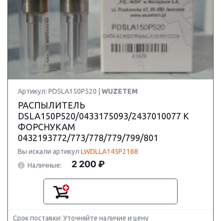
Артикул: PDSLA150P520 |
WUZETEM
РАСПЫЛИТЕЛЬ
DSLA150P520/0433175093/2437010077 К
ФОРСНУКАМ
0432193772/773/778/779/799/801
Вы искали артикул
LWDLLA145P2168
2 200 ₽
Наличные:
Срок поставки: Уточняйте наличие и цену