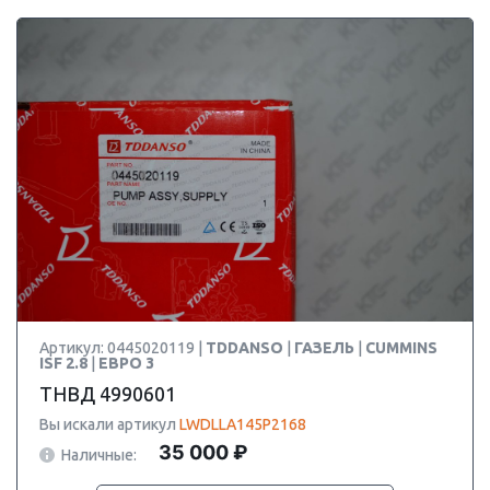
Артикул: 0445020119 |
TDDANSO
|
ГАЗЕЛЬ
|
CUMMINS
ISF 2.8
|
ЕВРО 3
ТНВД 4990601
Вы искали артикул
LWDLLA145P2168
35 000 ₽
Наличные: