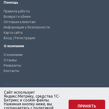
Помощь
Правила работы
Возврат и обмен
Оптовым клиентам
Информация о безопасности
Карта сайта
Вход
/ Регистрация
О компании
О компании
Отзывы
Реквизиты
Контакты
Сайт использует
Яндекс.Метрику, средства 1С-
© КТС-Дизель – Комплектующие к топливным системам
Все права защищены, 2003 – 2025
Битрикс и cookie-файлы.
Согласие на обработку персональных данных
Нажимая кнопку ниже, вы
ПРИНЯТЬ
соглашаетесь с
политикой