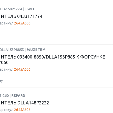
DLLA150P1224 |
LIWEI
ИТЕЛЬ 0433171774
 артикул
2645A606
PDLLA153P885D |
WUZETEM
ИТЕЛЬ 093400-8850/DLLA153P885 К ФОРСУНКЕ
7060
 артикул
2645A606
ну
1-260 |
REPARD
ИТЕЛЬ DLLA148P2222
 артикул
2645A606