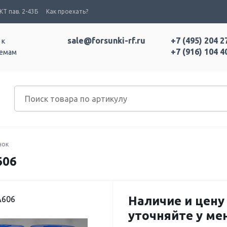
Т пав. 2-43Б
Как проехать?
sale@forsunki-rf.ru
+7 (495) 204 2
 к
+7 (916) 104 4
темам
нок
606
Наличие и цену
A606
уточняйте у м