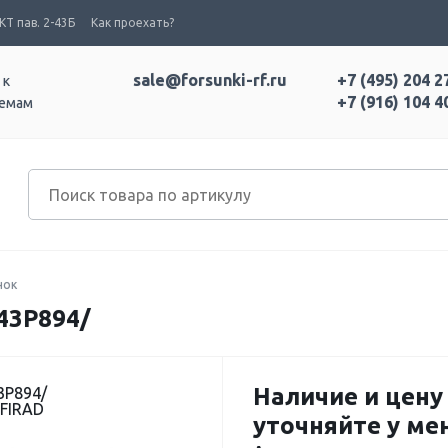
Т пав. 2-43Б
Как проехать?
sale@forsunki-rf.ru
+7 (495) 204 2
 к
+7 (916) 104 4
темам
нок
3P894/
Наличие и цену
3P894/
 FIRAD
уточняйте у м