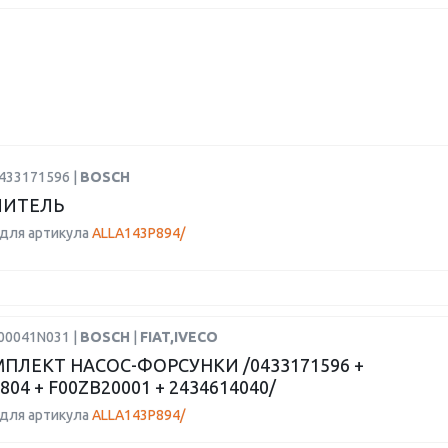
0433171596 |
BOSCH
ЛИТЕЛЬ
для артикула
ALLA143P894/
F00041N031 |
BOSCH
|
FIAT,IVECO
ПЛЕКТ НАСОС-ФОРСУНКИ /0433171596 +
804 + F00ZB20001 + 2434614040/
для артикула
ALLA143P894/