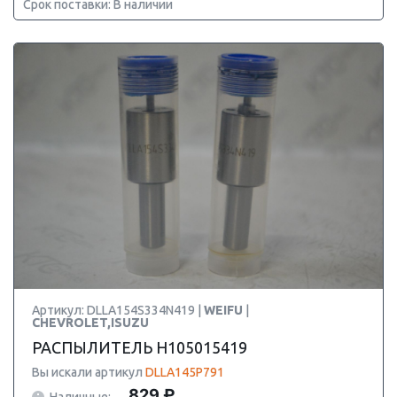
Срок поставки: В наличии
Артикул: DLLA154S334N419 |
WEIFU
|
CHEVROLET,ISUZU
РАСПЫЛИТЕЛЬ H105015419
Вы искали артикул
DLLA145P791
829 ₽
Наличные: