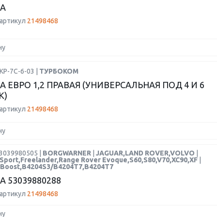
А
 артикул
21498468
ну
КР-7С-6-03 |
ТУРБОКОМ
А ЕВРО 1,2 ПРАВАЯ (УНИВЕРСАЛЬНАЯ ПОД 4 И 6
К)
 артикул
21498468
ну
53039980505 |
BORGWARNER
|
JAGUAR,LAND ROVER,VOLVO
|
 Sport,Freelander,Range Rover Evoque,S60,S80,V70,XC90,XF
|
coBoost,B4204S3/B4204T7,B4204T7
А 53039880288
 артикул
21498468
ну