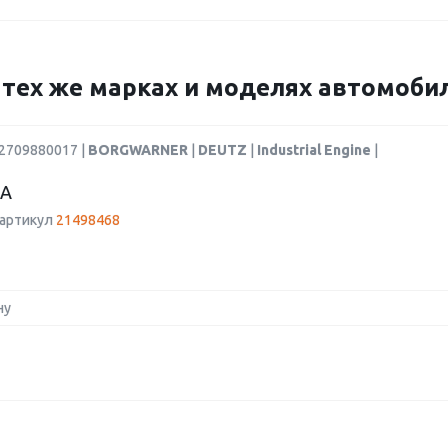
а тех же марках и моделях автомоби
12709880017 |
BORGWARNER
|
DEUTZ
|
Industrial Engine
|
А
 артикул
21498468
ну