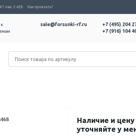
Т пав. 2-43Б
Как проехать?
sale@forsunki-rf.ru
+7 (495) 204 2
 к
+7 (916) 104 4
темам
Наличие и цену
8468
уточняйте у м