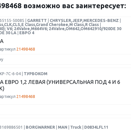
8468 возможно вас заинтересует:
65155-5008S |
GARRETT
|
CHRYSLER,JEEP,MERCEDES-BENZ
|
ss,CLK,CLS,E Class,Grand Cherokee,M Class,R Class
|
80); V6; 24Valve,M664V6; 24Valve,OM642,OM642910/920DE 30
DE 30 LA
|
ЕВРО 4
А
 артикул
21498468
ну
КР-7С-6-04 |
ТУРБОКОМ
 ЕВРО 1,2 ЛЕВАЯ (УНИВЕРСАЛЬНАЯ ПОД 4 И 6
К)
 артикул
21498468
53169886501 |
BORGWARNER
|
MAN
|
Truck
|
D0834LFL11