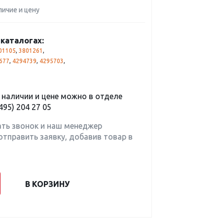
личие и цену
каталогах:
01105
,
3801261
,
677
,
4294739
,
4295703
,
наличии и цене можно в отделе
495) 204 27 05
ать звонок и наш менеджер
отправить заявку, добавив товар в
В КОРЗИНУ