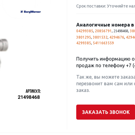
Срок поставки: Уточняйте на
Аналогичные номера в 
04299385
,
20856791
,
,
38
21498468
3801295
,
3801532
,
4294676
,
4294
4299385
,
5411663559
Получить информацию о 
продаж по телефону
+7 (
Так же, вы можете заказ
перезвонит вам сам или 
заказ.
ЗАКАЗАТЬ ЗВОНОК