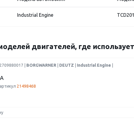
Industrial Engine
TCD20
моделей двигателей, где использует
12709880017 |
BORGWARNER
|
DEUTZ
|
Industrial Engine
|
А
 артикул
21498468
ну