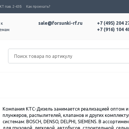
Т пав. 2-43Б
Как проехать?
sale@forsunki-rf.ru
+7 (495) 204 2
 к
+7 (916) 104 4
темам
Компания КТС-Дизель занимается реализацией оптом и 
плунжеров, распылителей, клапанов и других комплек
системам: BOSCH, DENSO, DELPHI, SIEMENS. В ассортиме
для грузовой, легковой, автобусов, строительной, сель