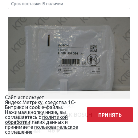
Срок поставки: В наличии
Сайт использует
Яндекс.Метрику, средства 1С-
Артикул: F00RJ04364 | BOSCH
Битрикс и cookie-файлы.
Нажимая кнопку ниже, вы
ЗАЩИТНЫЙ КОЛПАК BOSCH
ПРИНЯТЬ
соглашаетесь с
политикой
F00RJ04364
обработки
таких данных и
принимаете
пользовательское
45 ₽
Наличные:
соглашение
.