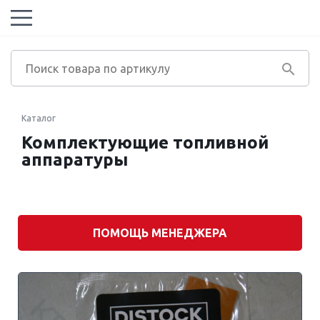
Каталог
Комплектующие топливной
аппаратуры
Марка
автомобиля
Модель
двигателя
ПОМОЩЬ МЕНЕДЖЕРА
Модель
автомобиля
Экологический
класс