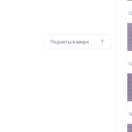
С
Подняться вверх
С
С