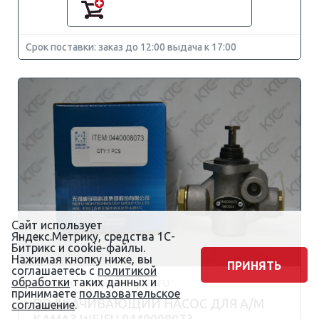
Срок поставки: заказ до 12:00 выдача к 17:00
Сайт использует
Яндекс.Метрику, средства 1С-
Битрикс и cookie-файлы.
Нажимая кнопку ниже, вы
ПРИНЯТЬ
соглашаетесь с
политикой
обработки
таких данных и
Артикул: 0440008073 | WEIFU
принимаете
пользовательское
ПОДКАЧИВАЮЩИЙ НАСОС ДЛЯ А/М
соглашение
.