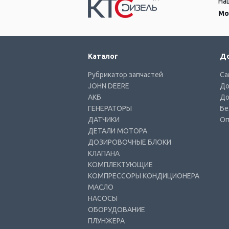
На
Мо
Отзывы о компании
Бесплатное обучение
Каталог
До
Участие в выставках
Рубрикатор запчастей
Са
JOHN DEERE
До
АКБ
До
ГЕНЕРАТОРЫ
Бе
ДАТЧИКИ
Оп
ДЕТАЛИ МОТОРА
ДОЗИРОВОЧНЫЕ БЛОКИ
КЛАПАНА
КОМПЛЕКТУЮЩИЕ
КОМПРЕССОРЫ КОНДИЦИОНЕРА
МАСЛО
НАСОСЫ
ОБОРУДОВАНИЕ
ПЛУНЖЕРА