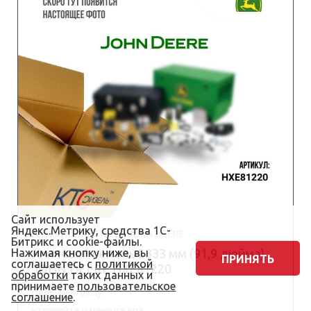
Сайт использует
Яндекс.Метрику, средства 1С-
Артикул: HXE81220 | JOHN DEERE
Битрикс и cookie-файлы.
Нажимая кнопку ниже, вы
Клиновой ремень 2333 мм (91,9 дюйма)
ПРИНЯТЬ
соглашаетесь с
политикой
JOHN DEERE HXE81220
обработки
таких данных и
принимаете
пользовательское
Наличие и цену
соглашение
.
уточняйте у менеджера