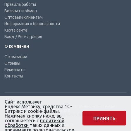
Правила работы
Возврат и обмен
Оптовым клиентам
Информация о безопасности
Карта сайта
Вход
/ Регистрация
О компании
О компании
Отзывы
Реквизиты
Контакты
Сайт использует
Яндекс.Метрику, средства 1С-
© КТС-Дизель – Комплектующие к топливным системам
Все права защищены, 2003 – 2025
Битрикс и cookie-файлы.
Согласие на обработку персональных данных
Нажимая кнопку ниже, вы
ПРИНЯТЬ
соглашаетесь с
политикой
Сайт создан в маркетинговом
обработки
таких данных и
агентстве KLUEV.BZ
принимаете
пользовательское