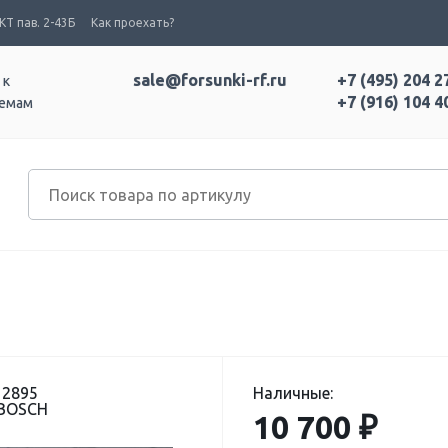
Т пав. 2-43Б
Как проехать?
sale@forsunki-rf.ru
+7 (495) 204 2
 к
+7 (916) 104 4
темам
12895
Наличные:
 BOSCH
10 700 ₽