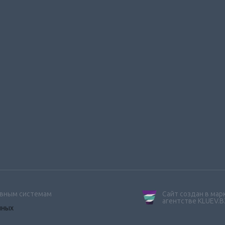
ивным системам
Сайт создан в ма
агентстве KLUEV.B
нных