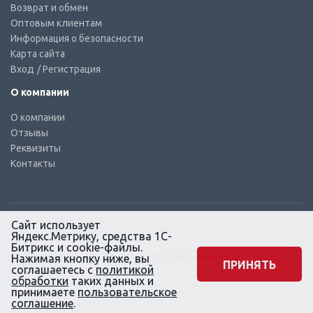
Возврат и обмен
Оптовым клиентам
Информация о безопасности
Карта сайта
Вход
/ Регистрация
О компании
О компании
Отзывы
Реквизиты
Контакты
Сайт использует
Яндекс.Метрику, средства 1С-
© КТС-Дизель – Комплектующие к топливным системам
Все права защищены, 2003 – 2025
Битрикс и cookie-файлы.
Согласие на обработку персональных данных
Нажимая кнопку ниже, вы
ПРИНЯТЬ
соглашаетесь с
политикой
Сайт создан в маркетинговом
обработки
таких данных и
агентстве KLUEV.BZ
принимаете
пользовательское
соглашение
.