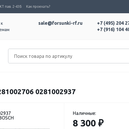
Т пав. 2-43Б
Как проехать?
sale@forsunki-rf.ru
+7 (495) 204 2
 к
+7 (916) 104 4
темам
81002706 0281002937
02937
Наличные:
 BOSCH
8 300 ₽