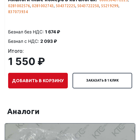
0281002576
,
0281002743
,
504372225
,
5043722250
,
55219299
,
837073934
Безнал без НДС:
1 674 ₽
Безнал с НДС:
2 093 ₽
Итого:
1 550 ₽
ДОБАВИТЬ В КОРЗИНУ
ЗАКАЗАТЬ В 1 КЛИК
Аналоги