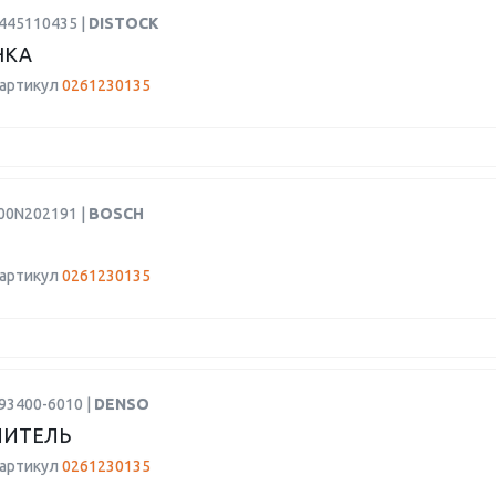
0445110435 |
DISTOCK
НКА
 артикул
0261230135
F00N202191 |
BOSCH
 артикул
0261230135
93400-6010 |
DENSO
ЛИТЕЛЬ
 артикул
0261230135