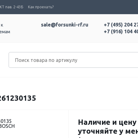
Т пав. 2-43Б
Как проехать?
sale@forsunki-rf.ru
+7 (495) 204 2
 к
+7 (916) 104 4
темам
61230135
Наличие и цену
30135
 BOSCH
уточняйте у м