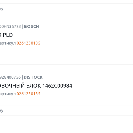
ну
F00HN35723 |
BOSCH
 PLD
 артикул
0261230135
0928400756 |
DISTOCK
ВОЧНЫЙ БЛОК 1462C00984
 артикул
0261230135
ну