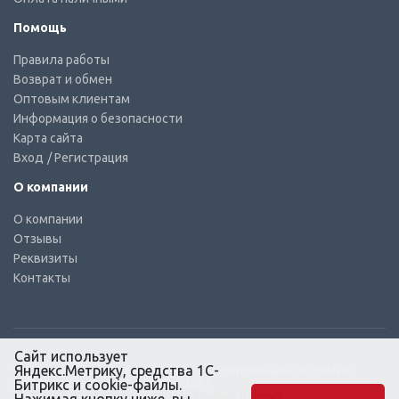
Помощь
Правила работы
Возврат и обмен
Оптовым клиентам
Информация о безопасности
Карта сайта
Вход
/ Регистрация
О компании
О компании
Отзывы
Реквизиты
Контакты
Сайт использует
Яндекс.Метрику, средства 1С-
© КТС-Дизель – Комплектующие к топливным системам
Все права защищены, 2003 – 2025
Битрикс и cookie-файлы.
Согласие на обработку персональных данных