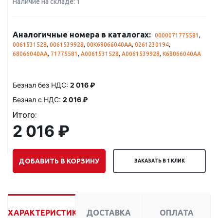
Наличие на складе: 1
Аналогичные номера в каталогах:
0000071775581
,
0061531528
,
0061539928
,
00K68066040AA
,
0261230194
,
68066040AA
,
71775581
,
A0061531528
,
A0061539928
,
K68066040AA
Безнал без НДС:
2 016 ₽
Безнал с НДС:
2 016 ₽
Итого:
2 016 ₽
ДОБАВИТЬ В КОРЗИНУ
ЗАКАЗАТЬ В 1 КЛИК
ХАРАКТЕРИСТИКИ
ДОСТАВКА
ОПЛАТА