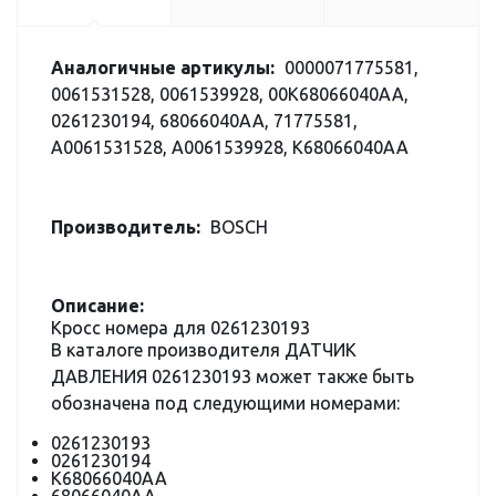
Аналогичные артикулы:
0000071775581,
0061531528, 0061539928, 00K68066040AA,
0261230194, 68066040AA, 71775581,
A0061531528, A0061539928, K68066040AA
Производитель:
BOSCH
Описание:
Кросс номера для 0261230193
В каталоге производителя ДАТЧИК
ДАВЛЕНИЯ 0261230193 может также быть
обозначена под следующими номерами:
0261230193
0261230194
K68066040AA