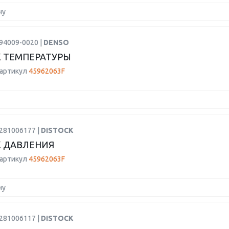
ну
94009-0020 |
DENSO
 ТЕМПЕРАТУРЫ
 артикул
45962063F
0281006177 |
DISTOCK
 ДАВЛЕНИЯ
 артикул
45962063F
ну
0281006117 |
DISTOCK