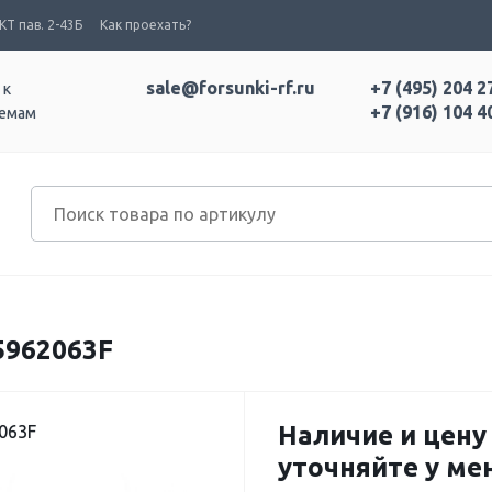
Т пав. 2-43Б
Как проехать?
sale@forsunki-rf.ru
+7 (495) 204 2
 к
+7 (916) 104 4
темам
962063F
Наличие и цену
063F
уточняйте у м