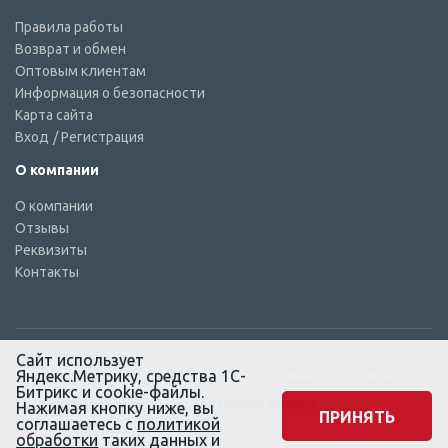
Правила работы
Возврат и обмен
Оптовым клиентам
Информация о безопасности
Карта сайта
Вход
/ Регистрация
О компании
О компании
Отзывы
Реквизиты
Контакты
Сайт использует
Яндекс.Метрику, средства 1С-
© КТС-Дизель – Комплектующие к топливным системам
Все права защищены, 2003 – 2025
Битрикс и cookie-файлы.
Согласие на обработку персональных данных
Нажимая кнопку ниже, вы
ПРИНЯТЬ
соглашаетесь с
политикой
Сайт создан в маркетинговом
обработки
таких данных и