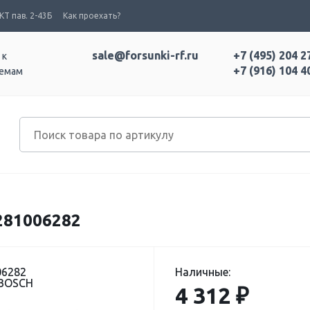
Т пав. 2-43Б
Как проехать?
sale@forsunki-rf.ru
+7 (495) 204 2
 к
+7 (916) 104 4
темам
81006282
06282
Наличные:
 BOSCH
4 312 ₽