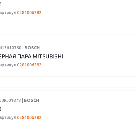
И
 артикул
0281006282
9413610380 |
BOSCH
РНАЯ ПАРА MITSUBISHI
 артикул
0281006282
00RJ01878 |
BOSCH
О
 артикул
0281006282