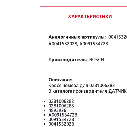
ХАРАКТЕРИСТИКИ
Аналогичные артикулы:
00415320
A0041532028, A0091534728
Производитель:
BOSCH
Описание:
Кросс номера для 0281006282
В каталоге производителя ДАТЧИК
0281006282
0281006283
4893926
A0091534728
0091534728
0041532028