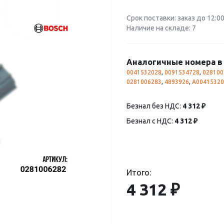
Срок поставки: заказ до 12:0
Наличие на складе: 7
Аналогичные номера в 
0041532028
,
0091534728
,
028100
0281006283
,
4893926
,
A00415320
Безнал без НДС:
4 312 ₽
Безнал с НДС:
4 312 ₽
Итого:
4 312 ₽