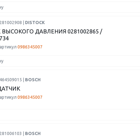
ну
0281002908 |
DISTOCK
 ВЫСОКОГО ДАВЛЕНИЯ 0281002865 /
734
 артикул
0986345007
ну
2464509015 |
BOSCH
ДАТЧИК
 артикул
0986345007
0281006103 |
BOSCH