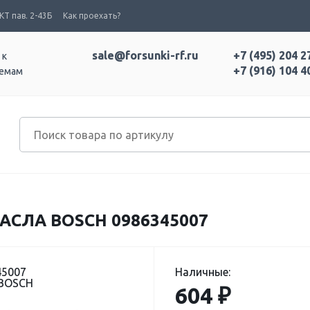
Т пав. 2-43Б
Как проехать?
sale@forsunki-rf.ru
+7 (495) 204 2
 к
+7 (916) 104 4
темам
СЛА BOSCH 0986345007
45007
Наличные:
 BOSCH
604 ₽