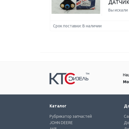
ДАТЧИК
Вы искали
Срок поставки: В наличии
На
Мо
Каталог
До
Рубрикатор запчастей
Са
JOHN DEERE
До