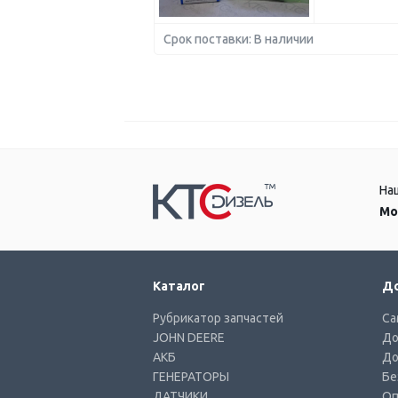
Срок поставки: В наличии
На
Мо
Каталог
До
Рубрикатор запчастей
Са
JOHN DEERE
До
АКБ
До
ГЕНЕРАТОРЫ
Бе
ДАТЧИКИ
Оп