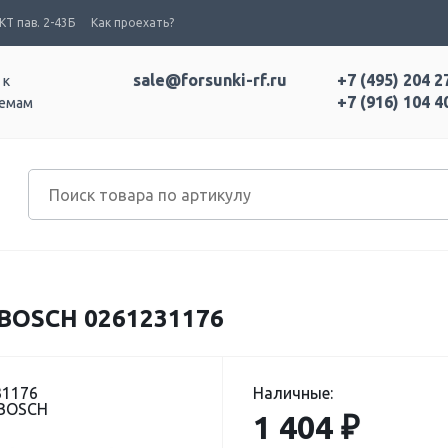
Т пав. 2-43Б
Как проехать?
sale@forsunki-rf.ru
+7 (495) 204 2
 к
+7 (916) 104 4
темам
OSCH 0261231176
31176
Наличные:
 BOSCH
1 404 ₽