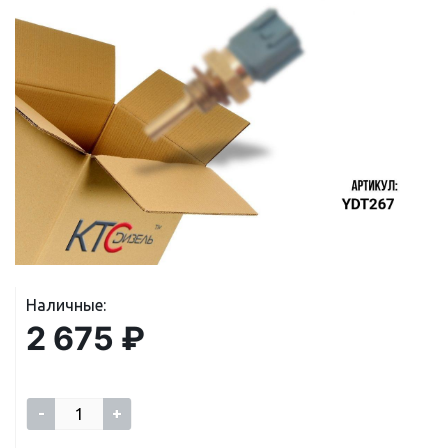
Наличные:
2 675 ₽
-
+