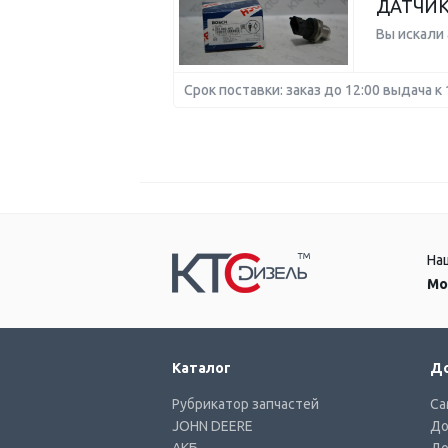
ДАТЧИК
Вы искали
Срок поставки: заказ до 12:00 выдача к 
На
Мо
Каталог
До
Рубрикатор запчастей
Са
JOHN DEERE
До