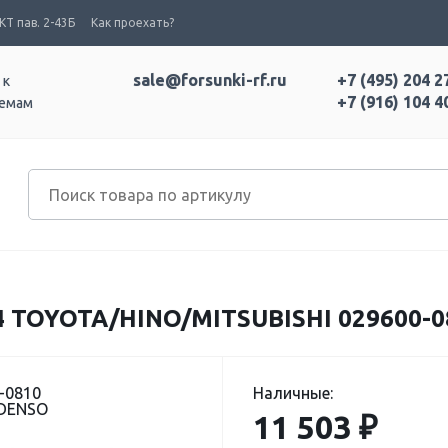
Т пав. 2-43Б
Как проехать?
sale@forsunki-rf.ru
+7 (495) 204 2
 к
+7 (916) 104 4
темам
TOYOTA/HINO/MITSUBISHI 029600-0
-0810
Наличные:
 DENSO
11 503 ₽