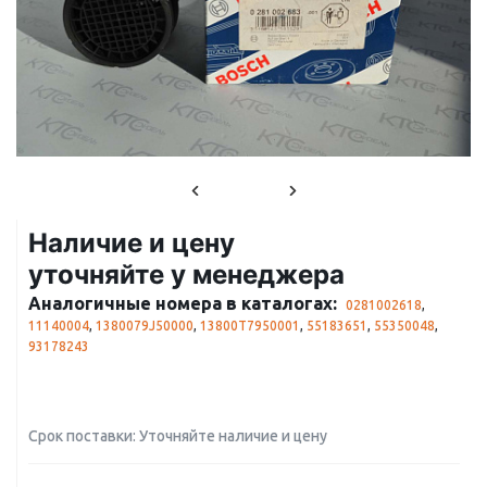
Наличие и цену
уточняйте у менеджера
Аналогичные номера в каталогах:
0281002618
,
11140004
,
1380079J50000
,
13800T7950001
,
55183651
,
55350048
,
93178243
Срок поставки: Уточняйте наличие и цену